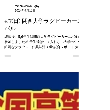
minamiosakarugby
2024年4月11日
4/7(日) 関西大学ラグビーカーニ
バル
練習後、5,6年生は関西大学ラグビーカーニバルに
参加しました🏉 子供達は中々入れない大学の中や
綺麗なグラウンドに興味津々🤩 試合レポート 大阪
RSさんとミックスチームで川西RSさんと対戦させ
ていただきました。 4月らしくない暑さ・練習後と
いうこともあり体力的にどうかなと...