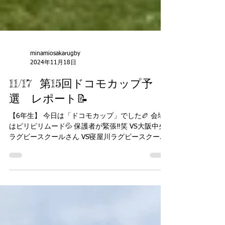
minamiosakarugby
2024年11月18日
11/17 第15回ドコモカップ予
選 レポート📝
【6年生】 今日は「ドコモカップ」でした🏉 会場
はピリピリムード💦 保護者が緊張‼️笑 VS大阪中央
ラグビースクールさん VS寝屋川ラグビースクール
さん の2試合の強豪チーム💦💦 2試合共に惨敗…🥲
自点２点ありましたが… う〜ん…頑張ってはいたん
ですが…...