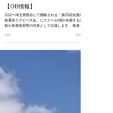
minamiosakarugby
2024年3月19日
【OB情報】
3/22〜埼玉県熊谷にて開催される「第25回全国高
校選抜ラグビー大会」にスクールOBが在籍する高
校が各都道府県の代表として出場します。 敗者戦
を含む全39試合を高校ラグビー公式サイト
「HANAZONO LIVE」でライブ配信されるそうで
す。...