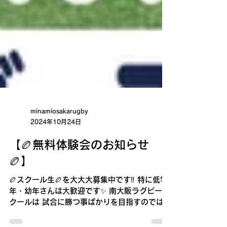
minamiosakarugby
2024年10月24日
【🏉無料体験会のお知らせ
🏉】
🏉スクール生🏉を大大大募集中です‼️ 特に低学
年・幼年さんは大歓迎です✨ 南大阪ラグビース