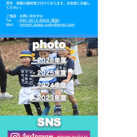
見学・体験は随時受け付けております。お気軽にお越し
ください♪
ご相談・お問い合わせは
Tel ：
090-3613-8809 (荒田)
Mail ：
minami.osaka.rugby@gmail.com
photo
・2026年度
・2025年度
・2024年度
・2023年度
SNS