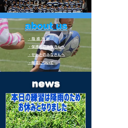
about us
・指 導 方 針
・保護者のみなさんへ
・せいとのみなさんへ
​・服装について
news