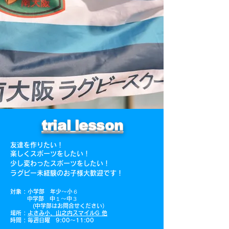
trial lesson
友達を作りたい！
楽しくスポーツをしたい！
少し変わったスポーツをしたい！
ラグビー未経験のお子様大歓迎です！
対象 : 小学部 年少～小６
中学部 中１～中３
(中学部はお問合せください）
場所 :
よさみ小、山之内スマイルG
他
時間 : ​毎週日曜 9:00～11:00