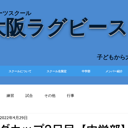
ーツスクール
大阪ラグビー
​子どもか
スクールについて
スクール生限定
中学部
メンバー紹介
練習
試合
その他
行事
2022年4月29日