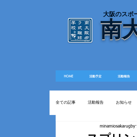
​大阪のスポ
南
HOME
活動予定
活動報告
全ての記事
活動報告
お知らせ
minamiosakarugby