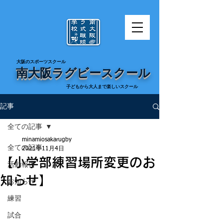
​大阪のスポーツスクール
南大阪ラグビースクール
​子どもから大人まで楽しいスクール
記事
全ての記事
minamiosakarugby
全ての記事
2021年11月4日
【小学部練習場所変更のお
活動報告
知らせ】
お知らせ
練習
試合