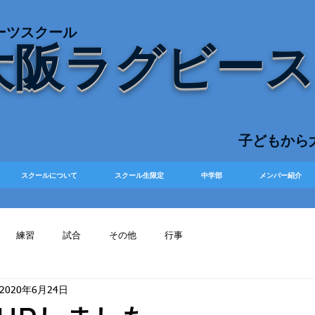
ーツスクール
大阪ラグビー
​子どもか
スクールについて
スクール生限定
中学部
メンバー紹介
練習
試合
その他
行事
2020年6月24日