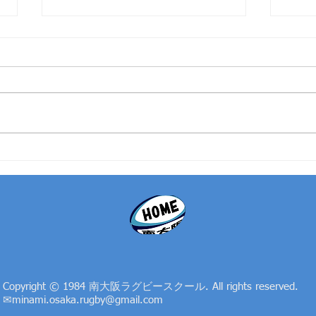
11/10 運動会&焼肉大会in大
【サ
泉緑地 レポート📝
陽生
と御
Copyright © 1984 南大阪ラグビースクール. All rights reserved.
​✉
minami.osaka.rugby@gmail.com