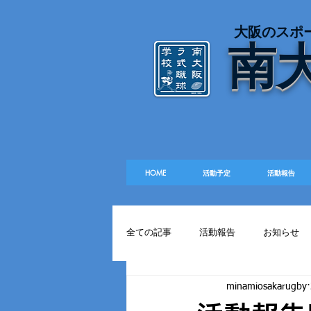
​大阪のスポ
南
HOME
活動予定
活動報告
全ての記事
活動報告
お知らせ
minamiosakarugby