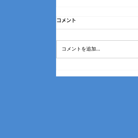
コメント
コメントを追加…
11/17 第15回ドコモカップ
予選 レポート📝