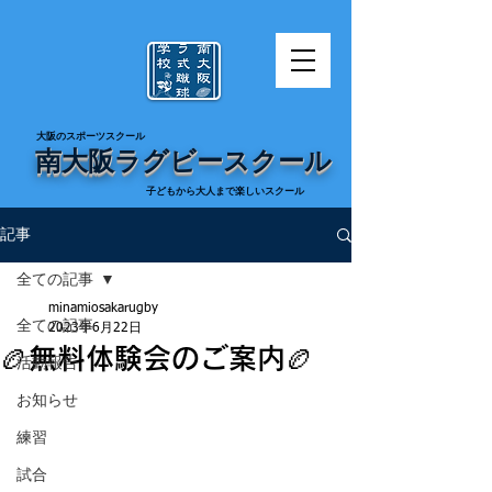
​大阪のスポーツスクール
南大阪ラグビースクール
​子どもから大人まで楽しいスクール
記事
全ての記事
minamiosakarugby
全ての記事
2023年6月22日
🏉無料体験会のご案内🏉
活動報告
お知らせ
練習
試合