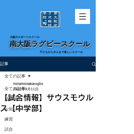
​大阪のスポーツスクール
南大阪ラグビースクール
​子どもから大人まで楽しいスクール
記事
全ての記事
minamiosakarugby
全ての記事
2022年9月11日
【試合情報】サウスモウル
活動報告
ス【中学部】
お知らせ
練習
試合