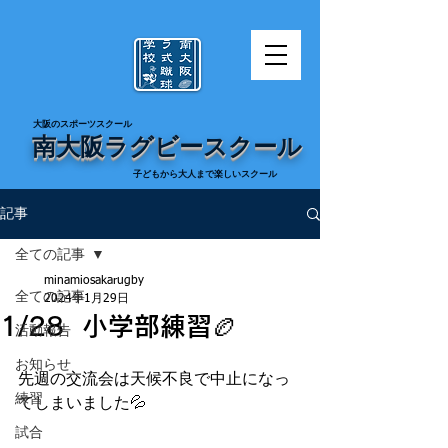
​大阪のスポーツスクール
南大阪ラグビースクール
​子どもから大人まで楽しいスクール
記事
全ての記事
minamiosakarugby
全ての記事
2024年1月29日
1/28 小学部練習🏉
活動報告
お知らせ
先週の交流会は天候不良で中止になっ
練習
てしまいました💦
試合