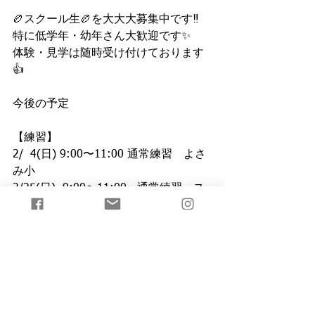
🏉スクール生🏉を大大大募集中です‼️
特に低学年・幼年さん大歓迎です✨
体験・見学は随時受け付けております
👍
今後の予定
【練習】
2/  4(日) 9:00〜11:00 通常練習　よさ
み小
2/25(日)  9:00〜11:00   通常練習　ス
マイルG
【試合】
2/25(日)  5年生交流試合　鶴見緑地
3/ 10(日)  6年生卒業試合　花園ラグビ
ー場