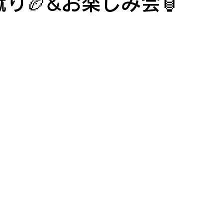
蹴り🏉&お楽しみ会🏮