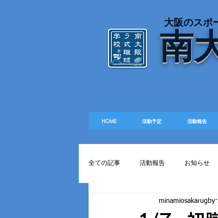
​大阪のスポ
南
HOME
活動予定
活動報告
全ての記事
活動報告
お知らせ
minamiosakarugby