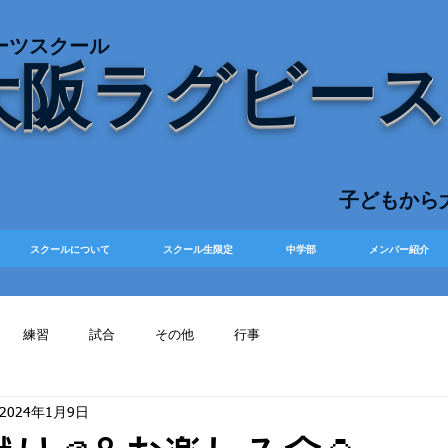
ーツスクール
大阪ラグビー
​子どもか
スクールについて
スクール生限定
中学部
メンバー紹介
練習
試合
その他
行事
2024年1月9日