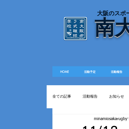
​大阪のスポ
南
HOME
活動予定
活動報告
全ての記事
活動報告
お知らせ
minamiosakarugby