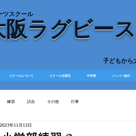
ーツスクール
大阪ラグビー
​子どもか
スクールについて
スクール生限定
中学部
メンバー紹介
練習
試合
その他
行事
2023年11月13日