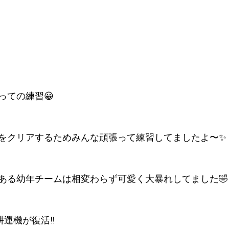
っての練習😀
をクリアするためみんな頑張って練習してましたよ〜✨
ある幼年チームは相変わらず可愛く大暴れしてました🤣
運機が復活‼️