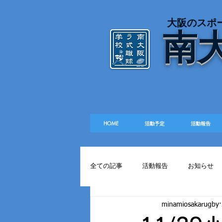
​大阪のスポ
南
HOME
活動予定
活動報告
全ての記事
活動報告
お知らせ
minamiosakarugby