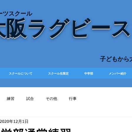
ーツスクール
大阪ラグビー
​子どもか
スクールについて
スクール生限定
中学部
メンバー紹介
練習
試合
その他
行事
2020年12月1日