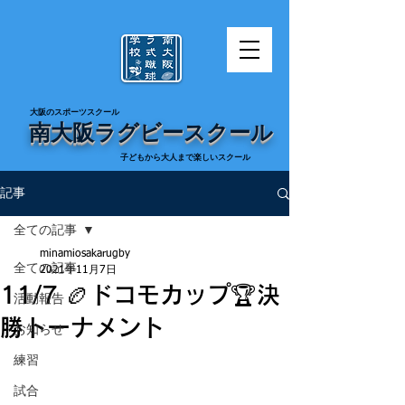
​大阪のスポーツスクール
南大阪ラグビースクール
​子どもから大人まで楽しいスクール
記事
全ての記事
minamiosakarugby
全ての記事
2021年11月7日
11/7 🏉ドコモカップ🏆決
活動報告
勝トーナメント
お知らせ
練習
試合