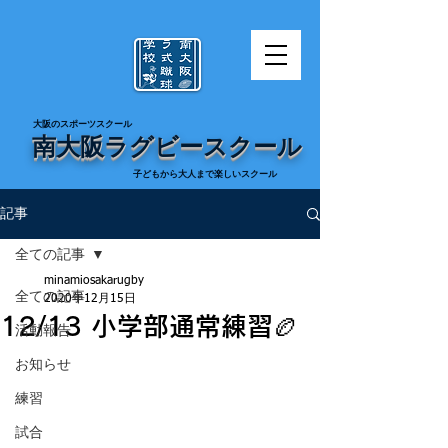
​大阪のスポーツスクール
南大阪ラグビースクール
​子どもから大人まで楽しいスクール
記事
全ての記事
minamiosakarugby
全ての記事
2020年12月15日
12/13 小学部通常練習🏉
活動報告
お知らせ
練習
試合