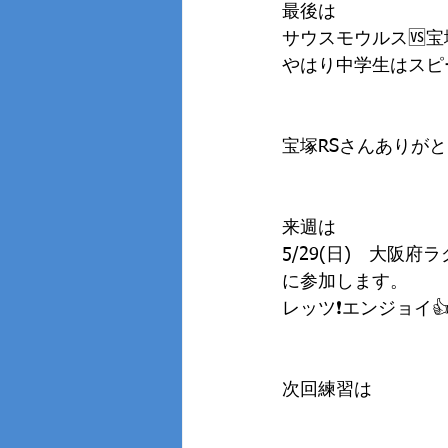
最後は
サウスモウルス🆚宝
やはり中学生はスピ
宝塚RSさんありがと
来週は
5/29(日)　大阪
に参加します。
レッツ❗️エンジョイ
次回練習は