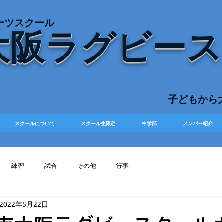
ーツスクール
大阪ラグビー
​子どもか
スクールについて
スクール生限定
中学部
メンバー紹介
練習
試合
その他
行事
2022年5月22日