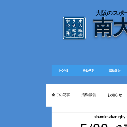
​大阪のスポ
南
HOME
活動予定
活動報告
全ての記事
活動報告
お知らせ
minamiosakarugby