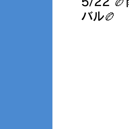
5/22
バル🏉