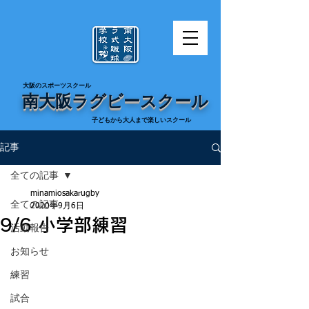
​大阪のスポーツスクール
南大阪ラグビースクール
​子どもから大人まで楽しいスクール
記事
全ての記事
minamiosakarugby
全ての記事
2020年9月6日
9/6 小学部練習
活動報告
お知らせ
練習
試合