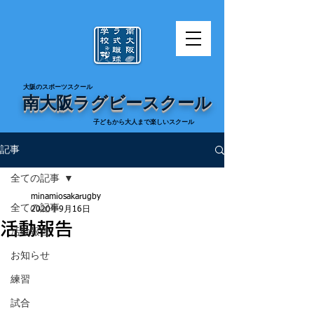
​大阪のスポーツスクール
南大阪ラグビースクール
​子どもから大人まで楽しいスクール
記事
全ての記事
minamiosakarugby
全ての記事
2020年9月16日
活動報告
活動報告
お知らせ
練習
試合