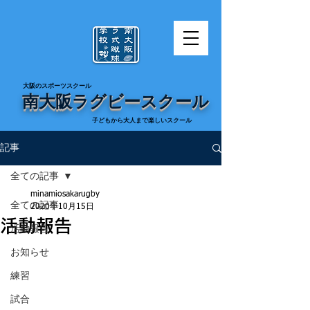
​大阪のスポーツスクール
南大阪ラグビースクール
​子どもから大人まで楽しいスクール
記事
全ての記事
minamiosakarugby
全ての記事
2020年10月15日
活動報告
活動報告
お知らせ
練習
試合